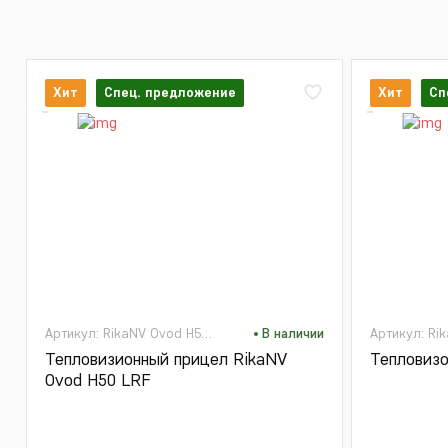
Хит
Спец. предложение
Хит
Сп
Артикул: RikaNV Ovod H50 LRF
В наличии
Артикул: Ri
Тепловизионный прицел RikaNV
Тепловизо
Ovod H50 LRF