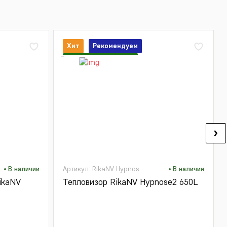
Хит
Рекомендуем
Спец. предложение
В наличии
Артикул: RikaNV Hypnose2 650L
В наличии
ikaNV
Тепловизор RikaNV Hypnose2 650L