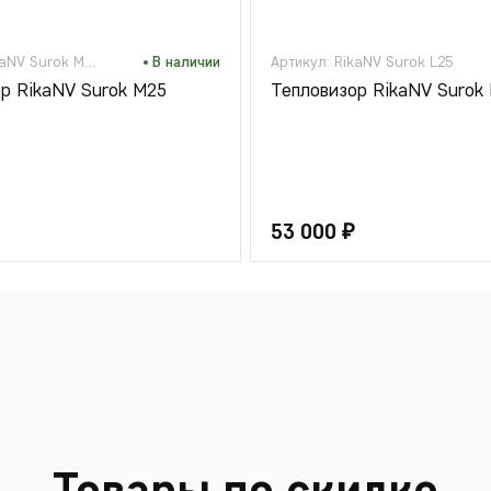
Артикул: RikaNV Surok M25
В наличии
Артикул: RikaNV Surok L25
р RikaNV Surok M25
Тепловизор RikaNV Surok 
53 000 ₽
Товары по скидке