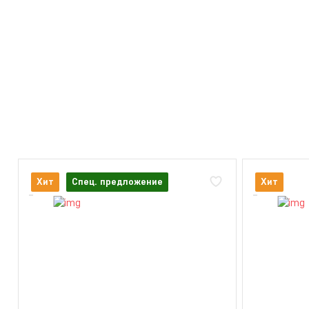
Хит
Спец. предложение
Хит