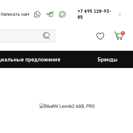
+7 495 128-93-
Написать нам
85
0
циальные предложения
Бренды