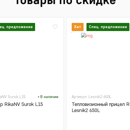
ец. предложение
Хит
Спец. предложение
kaNV Surok L15
В наличии
Артикул: Lesnik2 650L
р RikaNV Surok L15
Тепловизионный прицел R
Lesnik2 650L