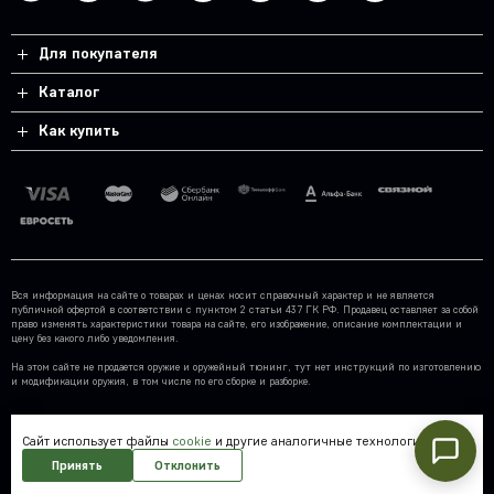
Для покупателя
Каталог
Как купить
Вся информация на сайте о товарах и ценах носит справочный характер и не является
публичной офертой в соответствии с пунктом 2 статьи 437 ГК РФ. Продавец оставляет за собой
право изменять характеристики товара на сайте, его изображение, описание комплектации и
цену без какого либо уведомления.
На этом сайте не продается оружие и оружейный тюнинг, тут нет инструкций по изготовлению
и модификации оружия, в том числе по его сборке и разборке.
Cайт использует файлы
cookie
и другие аналогичные технологии.
© 2026 «Rika.Sale»
Принять
Отклонить
Разработка сайта — SLAM