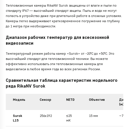
Тепловизионные камеры RikaNV Surok защищены от влаги и пыли по
стандарту IP67 — высочайший стандарт защиты. Пыль и вода не могут
попасть в устройство даже при длительной работе в сложных условиях.
Камеры легко выдерживают кратковременное погружение на глубину
до 1 метра при необходимости.
Диапазон рабочих температур для всесезонной
видеозаписи
Температурный режим работы камер «Surok» от −20°C до +50°C. Это
высочайший стандарт для тепловизионной техники. Вы можете
эффективно использовать эти тепловизионные камеры для
видеозаписи в любое время года во всех регионах России.
Сравнительная таблица характеристик модельного
ряда RikaNV Surok
Модель
Сенсор
NETD
Объектив
Дальн
(м)
Surok
256x192
≤25
15 мм
~750
L15
мК