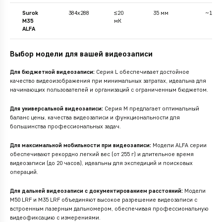
Surok
384x288
≤20
35 мм
~1800
M35
мК
ALFA
Выбор модели для вашей видеозаписи
Для бюджетной видеозаписи:
Серия L обеспечивает достойное
качество видеоизображения при минимальных затратах, идеальна для
начинающих пользователей и организаций с ограниченным бюджетом.
Для универсальной видеозаписи:
Серия M предлагает оптимальный
баланс цены, качества видеозаписи и функциональности для
большинства профессиональных задач.
Для максимальной мобильности при видеозаписи:
Модели ALFA серии
обеспечивают рекордно легкий вес (от 255 г) и длительное время
видеозаписи (до 20 часов), идеальны для экспедиций и поисковых
операций.
Для дальней видеозаписи с документированием расстояний:
Модели
M50 LRF и M35 LRF объединяют высокое разрешение видеозаписи с
встроенным лазерным дальномером, обеспечивая профессиональную
видеофиксацию с измерениями.