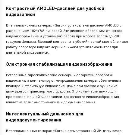
Контрастный AMOLED-дисплей для удобной
видеозаписи
В тепловизионных камерах «Surok» установлены дисплеи AMOLED с
разрешением 1024х768 пикселей. Эти дисплеи обеспечивают четкое
видеоизображение и устойчивую работу при морозе вплоть до -20
градусов Цельсия. Высокий контраст и глубокий черный цвет облегчают
работу оператора видеокамеры и снижают утомляемость глаз при
длительной видеозаписи.
Электронная стабилизация видеоизображения
Встроенные гироскопические сенсоры и алгоритмы обработки
видеосигнала компенсируют микродвижения камеры, обеспечивая
плавную и стабильную видеозапись даже при съемке с рук или из
движущегося транспортного средства. Это критически важно для
профессиональной видеозаписи, где качество видеоизображения
влияет на возможность анализа и документирования.
Интеллектуальный дальномер для
видеодокументирования
В тепловизионных камерах «Surok» есть встроенный ИИ-дальномер,