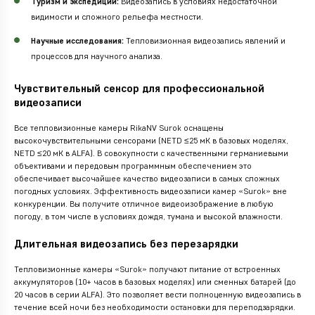
Туризм и экспедиции:
Видеозапись в условиях недостаточной
видимости и сложного рельефа местности.
Научные исследования:
Тепловизионная видеозапись явлений и
процессов для научного анализа.
Чувствительный сенсор для профессиональной
видеозаписи
Все тепловизионные камеры RikaNV Surok оснащены
высокочувствительными сенсорами (NETD ≤25 мК в базовых моделях,
NETD ≤20 мК в ALFA). В совокупности с качественными германиевыми
объективами и передовым программным обеспечением это
обеспечивает высочайшее качество видеозаписи в самых сложных
погодных условиях. Эффективность видеозаписи камер «Surok» вне
конкуренции. Вы получите отличное видеоизображение в любую
погоду, в том числе в условиях дождя, тумана и высокой влажности.
Длительная видеозапись без перезарядки
Тепловизионные камеры «Surok» получают питание от встроенных
аккумуляторов (10+ часов в базовых моделях) или сменных батарей (до
20 часов в серии ALFA). Это позволяет вести полноценную видеозапись в
течение всей ночи без необходимости остановки для переподзарядки.