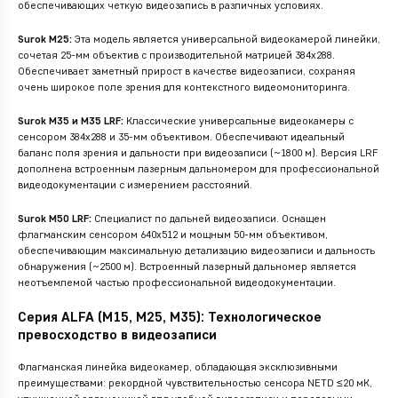
обеспечивающих четкую видеозапись в различных условиях.
Surok M25:
Эта модель является универсальной видеокамерой линейки,
сочетая 25-мм объектив с производительной матрицей 384x288.
Обеспечивает заметный прирост в качестве видеозаписи, сохраняя
очень широкое поле зрения для контекстного видеомониторинга.
Surok M35 и M35 LRF:
Классические универсальные видеокамеры с
сенсором 384x288 и 35-мм объективом. Обеспечивают идеальный
баланс поля зрения и дальности при видеозаписи (~1800 м). Версия LRF
дополнена встроенным лазерным дальномером для профессиональной
видеодокументации с измерением расстояний.
Surok M50 LRF:
Специалист по дальней видеозаписи. Оснащен
флагманским сенсором 640x512 и мощным 50-мм объективом,
обеспечивающим максимальную детализацию видеозаписи и дальность
обнаружения (~2500 м). Встроенный лазерный дальномер является
неотъемлемой частью профессиональной видеодокументации.
Серия ALFA (M15, M25, M35): Технологическое
превосходство в видеозаписи
Флагманская линейка видеокамер, обладающая эксклюзивными
преимуществами: рекордной чувствительностью сенсора NETD ≤20 мК,