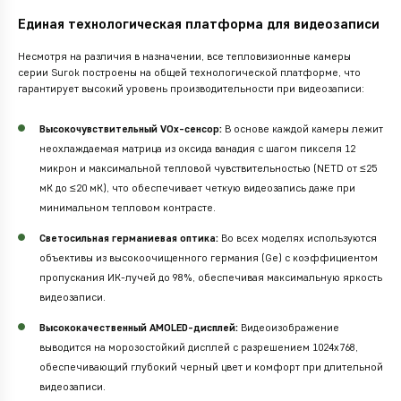
Единая технологическая платформа для видеозаписи
Несмотря на различия в назначении, все тепловизионные камеры
серии Surok построены на общей технологической платформе, что
гарантирует высокий уровень производительности при видеозаписи:
Высокочувствительный VOx-сенсор:
В основе каждой камеры лежит
неохлаждаемая матрица из оксида ванадия с шагом пикселя 12
микрон и максимальной тепловой чувствительностью (NETD от ≤25
мК до ≤20 мК), что обеспечивает четкую видеозапись даже при
минимальном тепловом контрасте.
Светосильная германиевая оптика:
Во всех моделях используются
объективы из высокоочищенного германия (Ge) с коэффициентом
пропускания ИК-лучей до 98%, обеспечивая максимальную яркость
видеозаписи.
Высококачественный AMOLED-дисплей:
Видеоизображение
выводится на морозостойкий дисплей с разрешением 1024х768,
обеспечивающий глубокий черный цвет и комфорт при длительной
видеозаписи.