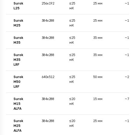
Surok
256x192
≤25
25 мм
~1300
L25
мК
Surok
384x288
≤25
25 мм
~1300
M25
мК
Surok
384x288
≤25
35 мм
~1800
M35
мК
Surok
384x288
≤25
35 мм
~1800
M35
мК
LRF
Surok
640x512
≤25
50 мм
~2500
M50
мК
LRF
Surok
384x288
≤20
15 мм
~750
M15
мК
ALFA
Surok
384x288
≤20
25 мм
~1300
M25
мК
ALFA