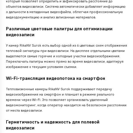
который позволяет определить и зафиксировать расстояние до
объектов видеозаписи. Система автоматически добавляет информацию
о дальности в метаданные видеофайла, облегчая профессиональную
видеодокументацию и анализ записанных материалов.
Различные цветовые палитры для оптимизации
видеозаписи
У камер RikaNV Surok есть выбор одной из 6 цветовых схем отображения
тепловой сигнатуры при видеозаписи. На дисплее отдельными цветами
выделяются самые горячие и холодные участки видеоизображения.
Переключать палитры можно прямо во время видеозаписи, адаптируя
изображение к текущим условиям съемки.
Wi-Fi-трансляция видеопотока на смартфон
Тепловизионные камеры RikaNV Surok поддерживают передачу
видеоизображения на смартфон и планшет в режиме реального
времени через Wi-Fi. Это позволяет организовать удаленный
видеомониторинг, когда оператор находится на безопасном расстоянии
от места видеозаписи.
Герметичность и надежность для полевой
видеозаписи