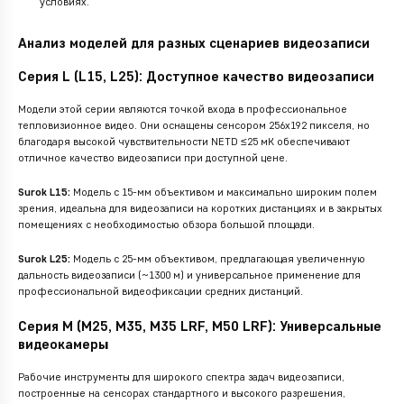
условиях.
Анализ моделей для разных сценариев видеозаписи
Серия L (L15, L25): Доступное качество видеозаписи
Модели этой серии являются точкой входа в профессиональное
тепловизионное видео. Они оснащены сенсором 256x192 пикселя, но
благодаря высокой чувствительности NETD ≤25 мК обеспечивают
отличное качество видеозаписи при доступной цене.
Surok L15:
Модель с 15-мм объективом и максимально широким полем
зрения, идеальна для видеозаписи на коротких дистанциях и в закрытых
помещениях с необходимостью обзора большой площади.
Surok L25:
Модель с 25-мм объективом, предлагающая увеличенную
дальность видеозаписи (~1300 м) и универсальное применение для
профессиональной видеофиксации средних дистанций.
Серия M (M25, M35, M35 LRF, M50 LRF): Универсальные
видеокамеры
Рабочие инструменты для широкого спектра задач видеозаписи,
построенные на сенсорах стандартного и высокого разрешения,