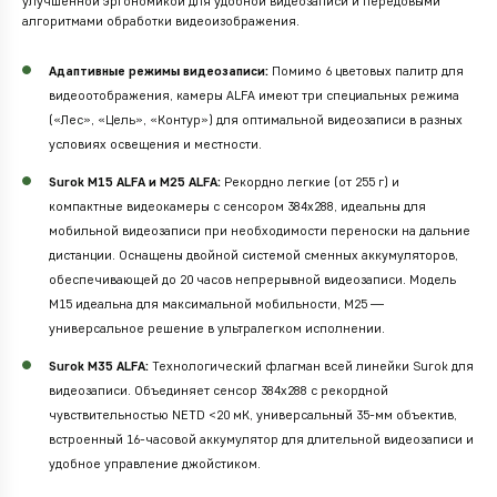
улучшенной эргономикой для удобной видеозаписи и передовыми
алгоритмами обработки видеоизображения.
Адаптивные режимы видеозаписи:
Помимо 6 цветовых палитр для
видеоотображения, камеры ALFA имеют три специальных режима
(«Лес», «Цель», «Контур») для оптимальной видеозаписи в разных
условиях освещения и местности.
Surok M15 ALFA и M25 ALFA:
Рекордно легкие (от 255 г) и
компактные видеокамеры с сенсором 384x288, идеальны для
мобильной видеозаписи при необходимости переноски на дальние
дистанции. Оснащены двойной системой сменных аккумуляторов,
обеспечивающей до 20 часов непрерывной видеозаписи. Модель
M15 идеальна для максимальной мобильности, M25 —
универсальное решение в ультралегком исполнении.
Surok M35 ALFA:
Технологический флагман всей линейки Surok для
видеозаписи. Объединяет сенсор 384x288 с рекордной
чувствительностью NETD <20 мК, универсальный 35-мм объектив,
встроенный 16-часовой аккумулятор для длительной видеозаписи и
удобное управление джойстиком.