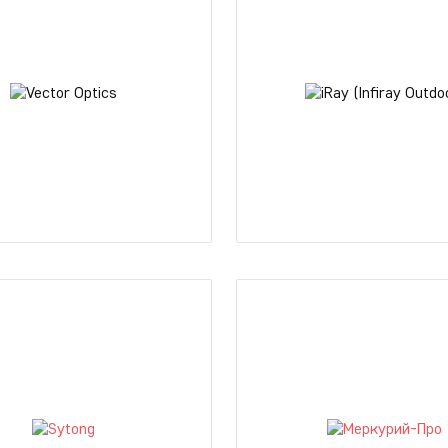
r Optics
iRay (Infiray Outdo
tics — это пионер и один
Является ведущим разработч
х производителей прицельной
тепловизионных технологий
Китае.
и производителем широкой л
Vector Optics основал Сюшен
собственных тепловизоров, в
изошло это в 2005 году.
тепловизионные сенсоры,
 был большой опыт работы
тепловизионные модули,
йской промышленности,
тепловизионные приборы для 