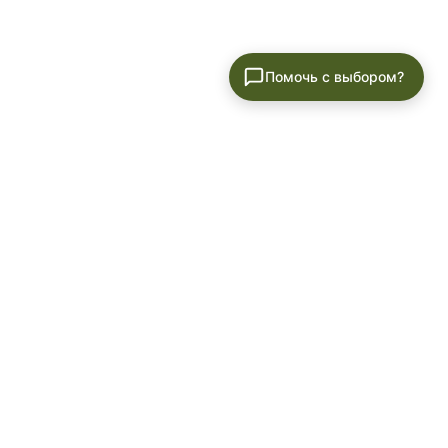
Помочь с выбором?
ылку
м!