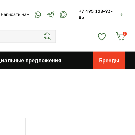
+7 495 128-93-
Написать нам
85
0
циальные предложения
Бренды