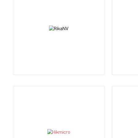
RikaNV
Vecto
Многие охотники хорошо знакомы с
Vector Op
компанией RikaNV, которая занимается
из ведущи
продажей разнообразной оптики и
оптики в 
активным продвижением охотничьих
Компанию 
традиций. Деятельность этой компании
Шэнь. Про
легла в основу идеологии и
У Сюшена
деятельности бренда RikaNV.
в европе