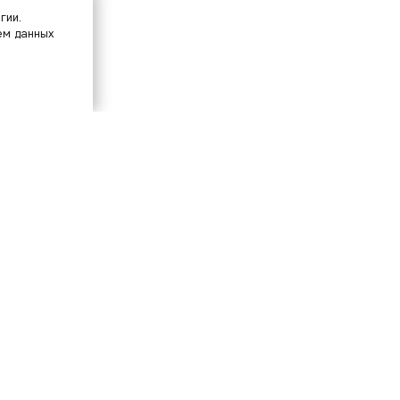
гии.
ем данных
шитесь на нашу расс
олучайте скидки первы