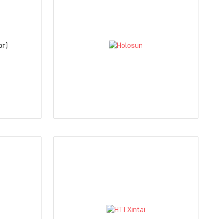
or)
Holosun
иком
HOLOSUN - это коллиматорные
прицелы и аксессуары нового
инейки
поколения.
ключая
Инженеры Holosun Technologies в
своих разработках взяли за основу
объединение всех самых лучших
охоты,
функций от уже существующих