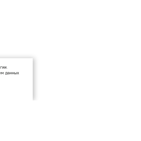
гии.
ем данных