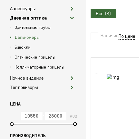
Аксессуары
Все (4)
Дневная оптика
Ножи
Зрительные трубы
Кронштейны
Наличие
По цене
Дальномеры
Бинокли
Оптические прицелы
Коллиматорные прицелы
Ночное видение
Тепловизоры
Ночные приборы
Тепловизионные камеры
Ночные прицелы
ЦЕНА
Тепловизионные прицелы
-
RUB
Тепловизионные насадки
Специальные тепловизоры
ПРОИЗВОДИТЕЛЬ