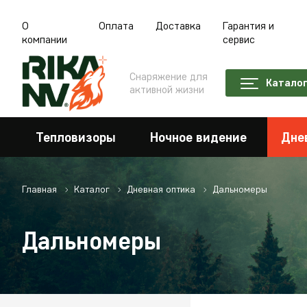
О
Оплата
Доставка
Гарантия и
компании
сервис
Снаряжение для
Катало
активной жизни
Тепловизоры
Ночное видение
Дне
Главная
Каталог
Дневная оптика
Дальномеры
Дальномеры