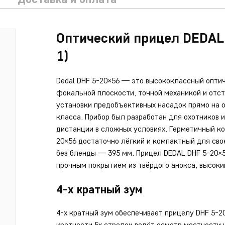
Оптический прицел DEDAL
1)
Dedal DHF 5-20×56 — это высококлассный оптич
фокальной плоскости, точной механикой и отс
установки предобъективных насадок прямо на 
класса. Прибор был разработан для охотников
дистанции в сложных условиях. Герметичный к
20×56 достаточно лёгкий и компактный для сво
без бленды — 395 мм. Прицел DEDAL DHF 5-20×
прочным покрытием из твёрдого анокса, высоки
4-х кратный зум
4-х кратный зум обеспечивает прицелу DHF 5-
кратности 5х стрелок ведёт осмотр местности 