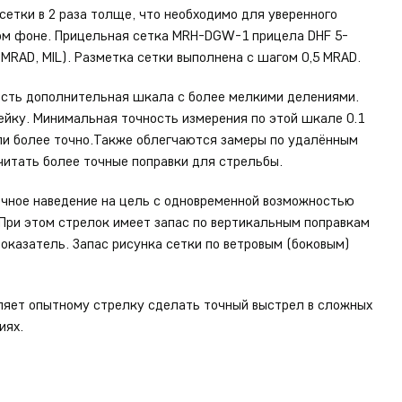
етки в 2 раза толще, что необходимо для уверенного
ом фоне. Прицельная сетка MRH-DGW-1 прицела DHF 5-
MRAD, MIL). Разметка сетки выполнена с шагом 0,5 MRAD.
 есть дополнительная шкала с более мелкими делениями.
ейку. Минимальная точность измерения по этой шкале 0.1
ли более точно.Также облегчаются замеры по удалённым
читать более точные поправки для стрельбы.
чное наведение на цель с одновременной возможностью
 При этом стрелок имеет запас по вертикальным поправкам
показатель. Запас рисунка сетки по ветровым (боковым)
ляет опытному стрелку сделать точный выстрел в сложных
иях.