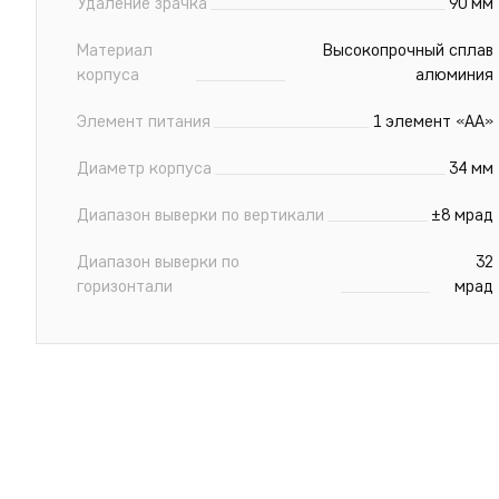
Удаление зрачка
90 мм
Материал
Высокопрочный сплав
корпуса
алюминия
Элемент питания
1 элемент «АА»
Диаметр корпуса
34 мм
Диапазон выверки по вертикали
±8 мрад
Диапазон выверки по
32
горизонтали
мрад