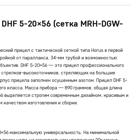
 DHF 5-20×56 (сетка MRH-DGW-
еский прицел с тактической сеткой типа Horus в первой
тройкой от параллакса, 34-мм трубой и возможностью
объектив. DHF 5-20×56 — это прицел профессионального
 и стрелков-высокоточников, стреляющих на большие
орпус прицела заполнен осушенным азотом. Прицел DHF 5-
его класса. Масса прибора — 890 граммов, общая длина
56 выделяется строгим современным дизайном, красивым и
м качеством изготовления и сборки.
20×56 максимальную универсальность. На минимальной
и поиск цели, на максимальном увеличении 20х можно