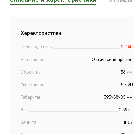
Xарактеристики
Производитель
DEDAL
Назначение
Оптический прицел
Объектив
56 мм
Увеличение
5 - 20
Габариты
395×88×85 мм
Вес
0,89 кг
Защита
IP67