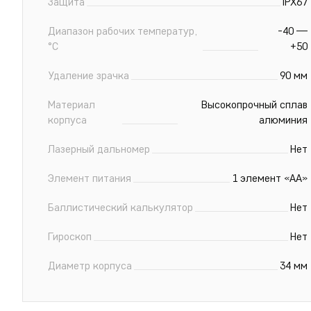
Защита
IPX67
Диапазон рабочих температур,
-40 —
°С
+50
Удаление зрачка
90 мм
Материал
Высокопрочный сплав
корпуса
алюминия
Лазерный дальномер
Нет
Элемент питания
1 элемент «АА»
Баллистический калькулятор
Нет
Гироскоп
Нет
Диаметр корпуса
34 мм