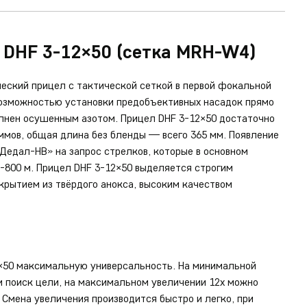
 DHF 3-12×50 (сетка MRH-W4)
еский прицел с тактической сеткой в первой фокальной
 возможностью установки предобъективных насадок прямо
олнен осушенным азотом. Прицел DHF 3-12×50 достаточно
ммов, общая длина без бленды — всего 365 мм. Появление
Дедал-НВ» на запрос стрелков, которые в основном
0-800 м. Прицел DHF 3-12×50 выделяется строгим
крытием из твёрдого анокса, высоким качеством
2×50 максимальную универсальность. На минимальной
и поиск цели, на максимальном увеличении 12х можно
 Смена увеличения производится быстро и легко, при