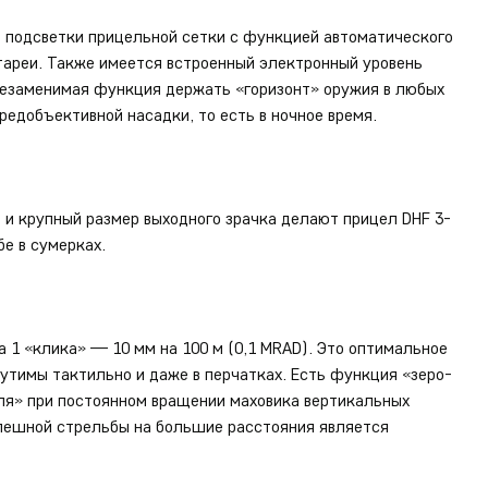
 подсветки прицельной сетки с функцией автоматического
тареи. Также имеется встроенный электронный уровень
 незаменимая функция держать «горизонт» оружия в любых
редобъективной насадки, то есть в ночное время.
и крупный размер выходного зрачка делают прицел DHF 3-
е в сумерках.
а 1 «клика» — 10 мм на 100 м (0,1 MRAD). Это оптимальное
щутимы тактильно и даже в перчатках. Есть функция «зеро-
уля» при постоянном вращении маховика вертикальных
пешной стрельбы на большие расстояния является