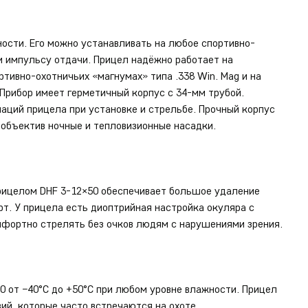
ости. Его можно устанавливать на любое спортивно-
 и импульсу отдачи. Прицел надёжно работает на
тивно-охотничьих «магнумах» типа .338 Win. Mag и на
 Прибор имеет герметичный корпус с 34-мм трубой.
аций прицела при установке и стрельбе. Прочный корпус
 объектив ночные и тепловизионные насадки.
рицелом DHF 3-12×50 обеспечивает большое удаление
рт. У прицела есть диоптрийная настройка окуляра с
омфортно стрелять без очков людям с нарушениями зрения.
 от −40°С до +50°С при любом уровне влажности. Прицел
ий, которые часто встречаются на охоте.