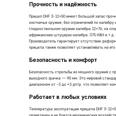
Прочность и надёжность
Прицел DHF 3-12×50 имеет большой запас прочн
охотничье оружие, без ограничений по калибру
гладкоствольном оружии калибра 12×76, на спор
африканских штуцерах калибра .375 H&H и т.д.
Производитель гарантирует отсутствие деформ
прицела также позволяет устанавливать на его
Безопасность и комфорт
Безопасность стрельбы из мощного оружия с п
выходного зрачка — 90 мм. Это мировой станда
диапазоном от −3 до +3 дптр, что позволяет к
Работает в любых условиях
Температура эксплуатации прицела DHF 3-12×50
герметичен и не боится механических воздейств