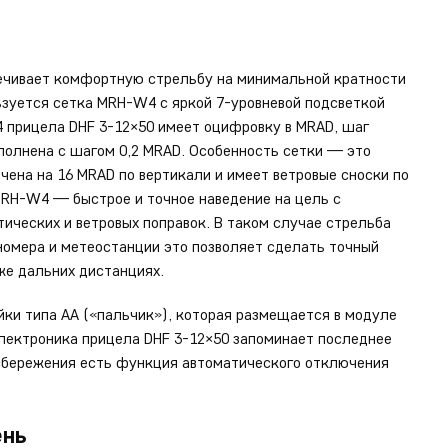
ечивает комфортную стрельбу на минимальной кратности
ьзуется сетка MRH-W4 с яркой 7-уровневой подсветкой
4 прицела DHF 3-12×50 имеет оцифровку в MRAD, шаг
полнена с шагом 0,2 MRAD. Особенность сетки — это
чена на 16 MRAD по вертикали и имеет ветровые сноски по
MRH-W4 — быстрое и точное наведение на цель с
ических и ветровых поправок. В таком случае стрельба
номера и метеостанции это позволяет сделать точный
же дальних дистанциях.
йки типа АА («пальчик»), которая размещается в модуле
Электроника прицела DHF 3-12×50 запоминает последнее
осбережения есть функция автоматического отключения
ень