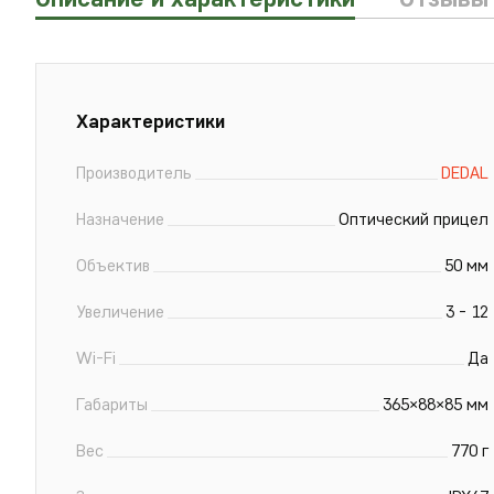
Xарактеристики
Производитель
DEDAL
Назначение
Оптический прицел
Объектив
50 мм
Увеличение
3 - 12
Wi-Fi
Да
Габариты
365×88×85 мм
Вес
770 г