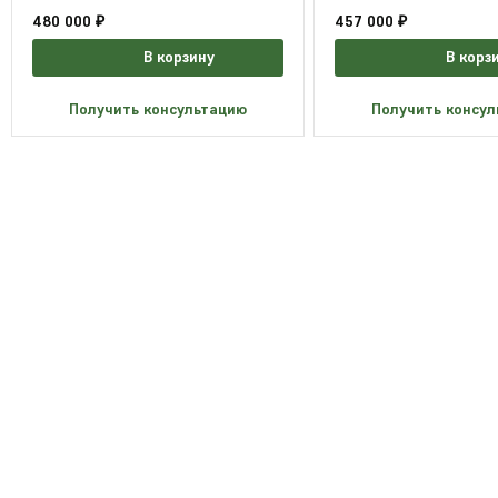
480 000 ₽
457 000 ₽
В корзину
В корз
Получить консультацию
Получить консу