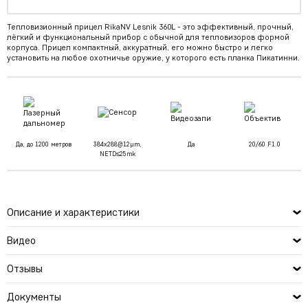
Тепловизионный прицел RikaNV Lesnik 360L - это эффективный, прочный,
лёгкий и функциональный прибор с обычной для тепловизоров формой
корпуса. Прицел компактный, аккуратный, его можно быстро и легко
установить на любое охотничье оружие, у которого есть планка Пикатинни.
Да, до 1200 метров
384x288@12µm,
Да
20/60 F1.0
NETD≤25mk
Описание и характеристики
Видео
Отзывы
Документы