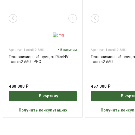
Артикул: Lesnik2 660L PRO
В наличии
Артикул: Lesnik2 660L
Тепловизионный прицел RikaNV
Тепловизионный прице
Lesnik2 660L PRO
Lesnik2 660L
480 000 ₽
457 000 ₽
В корзину
В корз
Получить консультацию
Получить консу