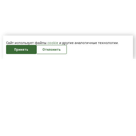
Cайт использует файлы
cookie
и другие аналогичные технологии.
Принять
Отклонить
Подпишитесь на нашу рассылку и
получайте скидки первым!
Подписаться