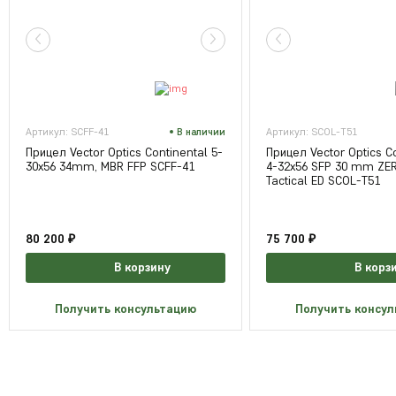
Артикул: SCFF-41
В наличии
Артикул: SCOL-T51
Прицел Vector Optics Continental 5-
Прицел Vector Optics Co
30x56 34mm, MBR FFP SCFF-41
4-32x56 SFP 30 mm ZE
Tactical ED SCOL-T51
80 200 ₽
75 700 ₽
В корзину
В корз
Получить консультацию
Получить консу