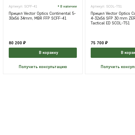
Артикул: SCFF-41
В наличии
Артикул: SCOL-T51
Прицел Vector Optics Continental 5-
Прицел Vector Optics Co
30x56 34mm, MBR FFP SCFF-41
4-32x56 SFP 30 mm ZE
Tactical ED SCOL-T51
80 200 ₽
75 700 ₽
В корзину
В корз
Получить консультацию
Получить консу