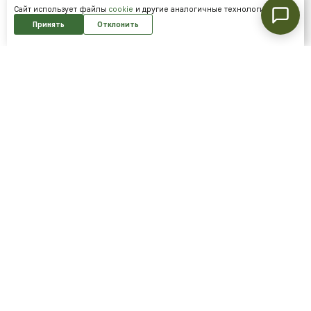
Cайт использует файлы
cookie
и другие аналогичные технологии.
Принять
Отклонить
Подпишитесь на нашу рассылку и
получайте скидки первым!
Подписаться
Я согласен на обработку
персональных данных