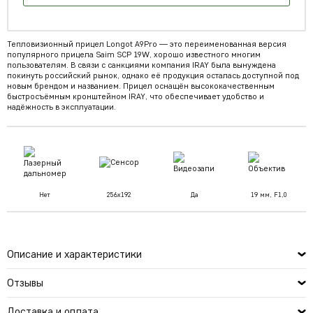
Тепловизионный прицел Longot A9Pro — это переименованная версия
популярного прицела Saim SCP 19W, хорошо известного многим
пользователям. В связи с санкциями компания IRAY была вынуждена
покинуть российский рынок, однако её продукция осталась доступной под
новым брендом и названием. Прицел оснащён высококачественным
быстросъёмным кронштейном IRAY, что обеспечивает удобство и
надёжность в эксплуатации.
Нет
256х192
Да
19 мм, F1,0
Описание и характеристики
Отзывы
Доставка и оплата