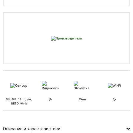
384x288, 17um, Vox,
Да
25мм
Да
NETD<40mk
Описание и характеристики