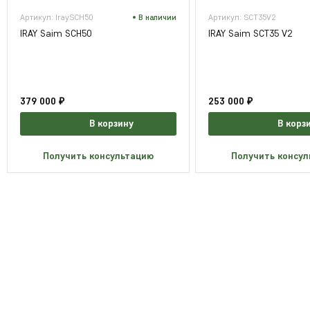
Артикул: IraySCH50
В наличии
Артикул: SCT35V2
IRAY Saim SCH50
IRAY Saim SCT35 V2
379 000 ₽
253 000 ₽
В корзину
В корз
Получить консультацию
Получить консу