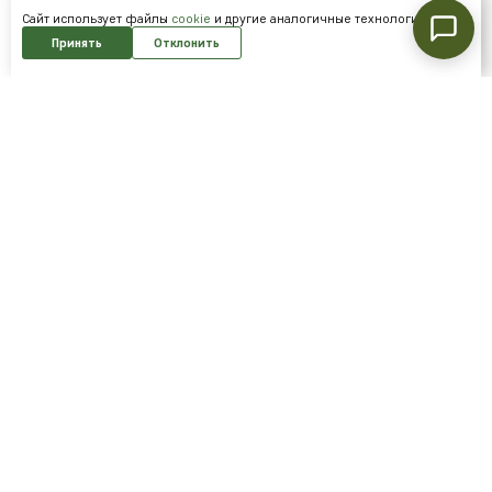
Cайт использует файлы
cookie
и другие аналогичные технологии.
Принять
Отклонить
Подпишитесь на нашу рассылку и
получайте скидки первым!
Подписаться
Я согласен на обработку
персональных данных