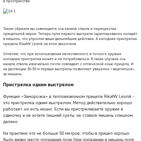
в пространстве.
Таким образом вы совмещаете ось канала ствола и перекрестие
прицельной марки. Теперь пуля первого выстрела гарантированно попадёт
в мишень, что упростит ваши дальнейшие действия. А холодная пристрелка
прицела RikaNV Lesnik на этом закончена.
Отметим, что при использовании качественного и точного оружия
холодная пристрелка может и не потребоваться. В таких случаях ось
канала ствола изначально почти совпадает с оптической осью прицела. И
на дистанции 30-50 м первые выстрелы позволяют уверенно «зацепиться»
за мишень.
Пристрелка одним выстрелом
Функция «Заморозка» в тепловизионном прицеле RikaNV Lesnik -
это пристрелка одним выстрелом. Метод действительно хорошо
работает, но есть нюанс. Если вы пристреливаете оружие в
одиночку и не хотите лишней суеты, не ставьте мишень слишком
далеко.
На практике это не больше 50 метров, чтобы в прицел хорошо
было видно место попадания пули (при попадании в мишень пуля