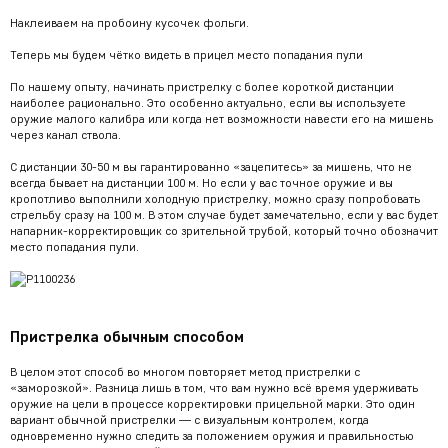
Наклеиваем на пробоину кусочек фольги.
Теперь мы будем чётко видеть в прицел место попадания пули
По нашему опыту, начинать пристрелку с более короткой дистанции
наиболее рационально. Это особенно актуально, если вы используете
оружие малого калибра или когда нет возможности навести его на мишень
через канал ствола.
С дистанции 30-50 м вы гарантированно «зацепитесь» за мишень, что не
всегда бывает на дистанции 100 м. Но если у вас точное оружие и вы
кропотливо выполнили холодную пристрелку, можно сразу попробовать
стрельбу сразу на 100 м. В этом случае будет замечательно, если у вас будет
напарник-корректировщик со зрительной трубой, который точно обозначит
место попадания пули.
Пристрелка обычным способом
В целом этот способ во многом повторяет метод пристрелки с
«заморозкой». Разница лишь в том, что вам нужно всё время удерживать
оружие на цели в процессе корректировки прицельной марки. Это один
вариант обычной пристрелки — с визуальным контролем, когда
одновременно нужно следить за положением оружия и правильностью