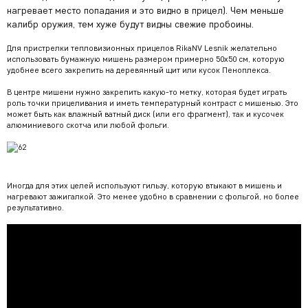
нагревает место попадания и это видно в прицел). Чем меньше
калибр оружия, тем хуже будут видны свежие пробоины.
Для пристрелки тепловизионных прицелов RikaNV Lesnik желательно
использовать бумажную мишень размером примерно 50х50 см, которую
удобнее всего закрепить на деревянный щит или кусок Пеноплекса.
В центре мишени нужно закрепить какую-то метку, которая будет играть
роль точки прицеливания и иметь температурный контраст с мишенью. Это
может быть как влажный ватный диск (или его фрагмент), так и кусочек
алюминиевого скотча или любой фольги.
Иногда для этих целей используют гильзу, которую втыкают в мишень и
нагревают зажигалкой. Это менее удобно в сравнении с фольгой, но более
результативно.