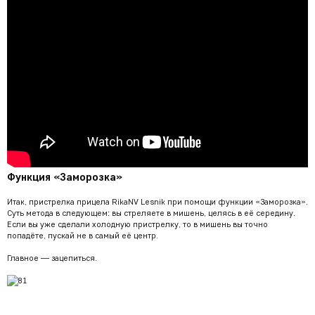
Функция «Заморозка»
Итак, пристрелка прицела RikaNV Lesnik при помощи функции «Заморозка».
Суть метода в следующем: вы стреляете в мишень, целясь в её середину.
Если вы уже сделали холодную пристрелку, то в мишень вы точно
попадёте, пускай не в самый её центр.
Главное — зацепиться.