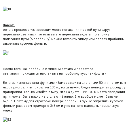
Важно:
если в процессе «заморозки» место попадания первой пули вдруг
перестало светиться (то есть вы его перестали видеть), то в точку
попадания пули (в пробоину) можно вставить гильзу или поверх пробоины
закрепить кусочек фольги.
После того, как пробоина в мишени остыла и перестала
светиться, приходится наклеивать на пробоину кусочек фольги
Если вы использовали функцию «Заморозка» на дистанции 50 м и потом вам
надо пристрелять прицел на 100 м., тогда нужно будет повторить процедуру
пристрелки. Только имейте в виду, что на дистанции 100 м место попадания
пули может быть видно не столь отчётливо. Его вообще может быть не
видно. Поэтому для страховки поверх пробоины лучше закрепить кусочек
фольги размером примерно 3х3 см и уже на него выводить прицельную
марку.