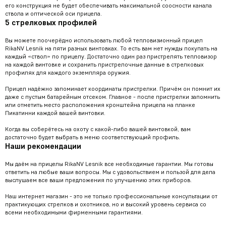
его конструкция не будет обеспечивать максимальной соосности канала
ствола и оптической оси прицела.
5 стрелковых профилей
Вы можете поочерёдно использовать любой тепловизионный прицел
RikaNV Lesnik на пяти разных винтовках. То есть вам нет нужды покупать на
каждый «ствол» по прицелу. Достаточно один раз пристрелять тепловизор
на каждой винтовке и сохранить пристрелочные данные в стрелковых
профилях для каждого экземпляра оружия.
Прицел надёжно запоминает координаты пристрелки. Причём он помнит их
даже с пустым батарейным отсеком. Главное - после пристрелки запомнить
или отметить место расположения кронштейна прицела на планке
Пикатинни каждой вашей винтовки.
Когда вы соберётесь на охоту с какой-либо вашей винтовкой, вам
достаточно будет выбрать в меню соответствующий профиль.
Наши рекомендации
Мы даём на прицелы RikaNV Lesnik все необходимые гарантии. Мы готовы
ответить на любые ваши вопросы. Мы с удовольствием и пользой для дела
выслушаем все ваши предложения по улучшению этих приборов.
Наш интернет магазин - это не только профессиональные консультации от
практикующих стрелков и охотников, но и высокий уровень сервиса со
всеми необходимыми фирменными гарантиями.