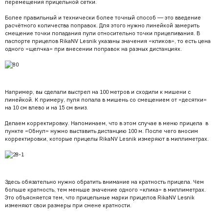
перемещения прицельной сетки.
Более правильный и технически более точный способ — это введение
расчётного количества поправок. Для этого нужно линейкой замерить
смещение точки попадания пули относительно точки прицеливания. В
паспорте прицелов RikaNV Lesnik указаны значения «кликов», то есть цена
одного «щелчка» при внесении поправок на разных дистанциях.
Например, вы сделали выстрел на 100 метров и сходили к мишени с
линейкой. К примеру, пуля попала в мишень со смещением от «десятки»
на 10 см влево и на 15 см вниз.
Делаем корректировку. Напоминаем, что в этом случае в меню прицела в
пункте «Обнул» нужно выставить дистанцию 100 м. После чего вносим
корректировки, которые прицелы RikaNV Lesnik измеряют в миллиметрах.
Здесь обязательно нужно обратить внимание на кратность прицела. Чем
больше кратность, тем меньше значение одного «клика» в миллиметрах.
Это объясняется тем, что прицельные марки прицелов RikaNV Lesnik
изменяют свои размеры при смене кратности.