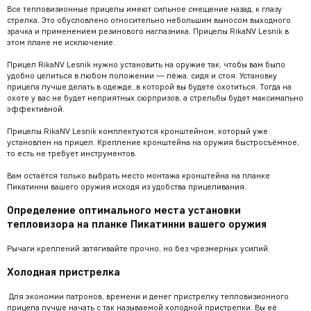
Все тепловизионные прицелы имеют сильное смещение назад, к глазу
стрелка. Это обусловлено относительно небольшим выносом выходного
зрачка и применением резинового наглазника. Прицелы RikaNV Lesnik в
этом плане не исключение.
Прицел RikaNV Lesnik нужно установить на оружие так, чтобы вам было
удобно целиться в любом положении — лёжа, сидя и стоя. Установку
прицела лучше делать в одежде, в которой вы будете охотиться. Тогда на
охоте у вас не будет неприятных сюрпризов, а стрельбы будет максимально
эффективной.
Прицелы RikaNV Lesnik комплектуются кронштейном, который уже
установлен на прицел. Крепление кронштейна на оружия быстросъёмное,
то есть не требует инструментов.
Вам остаётся только выбрать место монтажа кронштейна на планке
Пикатинни вашего оружия исходя из удобства прицеливания.
Определение оптимального места установки
тепловизора на планке Пикатинни вашего оружия
Рычаги креплений затягивайте прочно, но без чрезмерных усилий.
Холодная пристрелка
Для экономии патронов, времени и денег пристрелку тепловизионного
прицела лучше начать с так называемой холодной пристрелки. Вы её