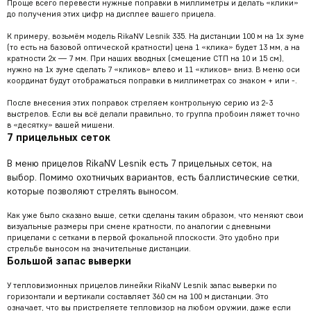
Проще всего перевести нужные поправки в миллиметры и делать «клики»
до получения этих цифр на дисплее вашего прицела.
К примеру, возьмём модель RikaNV Lesnik 335. На дистанции 100 м на 1х зуме
(то есть на базовой оптической кратности) цена 1 «клика» будет 13 мм, а на
кратности 2х — 7 мм. При наших вводных (смещение СТП на 10 и 15 см),
нужно на 1х зуме сделать 7 «кликов» влево и 11 «кликов» вниз. В меню оси
координат будут отображаться поправки в миллиметрах со знаком + или -.
После внесения этих поправок стреляем контрольную серию из 2-3
выстрелов. Если вы всё делали правильно, то группа пробоин ляжет точно
в «десятку» вашей мишени.
7 прицельных сеток
В меню прицелов RikaNV Lesnik есть 7 прицельных сеток, на
выбор. Помимо охотничьих вариантов, есть баллистические сетки,
которые позволяют стрелять выносом.
Как уже было сказано выше, сетки сделаны таким образом, что меняют свои
визуальные размеры при смене кратности, по аналогии с дневными
прицелами с сетками в первой фокальной плоскости. Это удобно при
стрельбе выносом на значительные дистанции.
Большой запас выверки
У тепловизионных прицелов линейки RikaNV Lesnik запас выверки по
горизонтали и вертикали составляет 360 см на 100 м дистанции. Это
означает, что вы пристреляете тепловизор на любом оружии, даже если