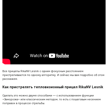
Все прицелы RikaNV Lesnik с одним фокусным расстоянием
пристреливаются по одному алгоритму. И сейчас мы вам подробно об этом
расскажем.
Как пристрелять тепловизионный прицел RikaNV Lesnik
Сделать это можно двумя способами — с использованием функции
«Заморозка» или классическим методом, то есть с пошаговым несением
поправок в процессе стрельбы.