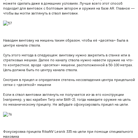
можете сделать даже в домашних условиях. Лучше всего этот способ
подходит для винтовок с болтовым затором и оружия на базе AR. Главное —
чтобы вы могли заглянуть в ствол винтовки.
Наводим винтовку на мишень таким образом, чтобы её «десятка» была в
центре канала ствола.
Суть этого метода в следующем: винтовку нужно закрепить в станке или в
стрелковых мешках. Далее по каналу ствола нужно навести оружие на что-
то контрастное, вроде «десятки» мишени, расположенной в 50-100 метрах.
Цель должна быть по центру канала ствола.
Смотрим в прицел и определяем степень несовпадения центра прицельной
сетки с «десяткой» мишени
Если в ствол винтовки заглянуть не получается из-за его конструкции
(например, у вас карабин Тигр или BAR-2), тогда наведите оружие на цель
по механическому прицелу. Не забудьте сфокусировать прицел на цели.
Фокусировка прицела RikaNV Lesnik 335 на цели при помощи специального
маховика