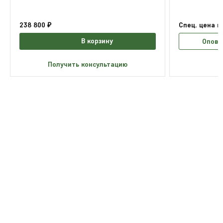
238 800 ₽
Спец. цена п
В корзину
Опове
Получить консультацию