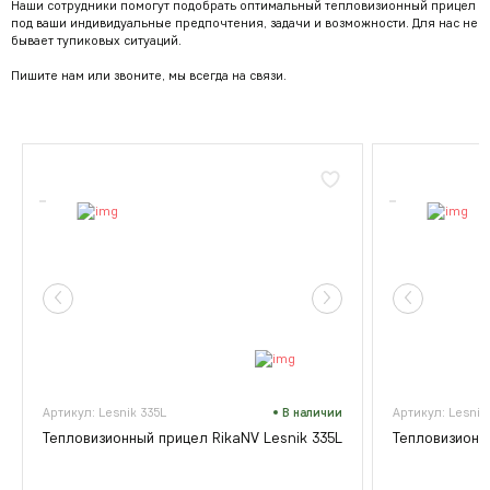
Наши сотрудники помогут подобрать оптимальный тепловизионный прицел
под ваши индивидуальные предпочтения, задачи и возможности. Для нас не
бывает тупиковых ситуаций.
Пишите нам или звоните, мы всегда на связи.
Артикул: Lesnik 335L
В наличии
Артикул: Lesnik
Тепловизионный прицел RikaNV Lesnik 335L
Тепловизионны