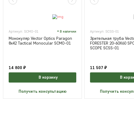
Артикул: SCMO-01
В наличии
Артикул: SCSS-01
Монокуляр Vector Optics Paragon
Зрительная труба Vecto
8x42 Tactical Monocular SCMO-01
FORESTER 20-60X60 SP
SCOPE SCSS-01
14 800 ₽
11 507 ₽
В корзину
В корз
Получить консультацию
Получить консу