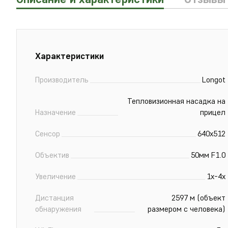
Xарактеристики
Производитель
Longot
Тепловизионная насадка на
Назначение
прицел
Сенсор
640х512
Объектив
50мм F1.0
Увеличение
1х-4х
Дистанция
2597 м (объект
обнаружения
размером с человека)