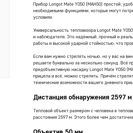
Прибор Longot Mate Y050 (MAH50) простой, удо
необходимыми функциями, которые могут потре
условиях.
Универсальность тепловизора Longot Mate Y05
и наблюдателя. Это надёжный, прочный и реа
работы и высокой ударной стойкостью, что про
Если вам нужно стрелять ночью, но у вас на ви
решаете буквально за несколько секунд. Всё 
предобъективную насадку Longot Mate Y050 (MA
прицела и всё, можно стрелять. Причём стреля
технические возможности вашего дневного при
Дистанция обнаружения 2597 м
Тепловой объект размером с человека в теплов
расстояния 2597 м. Этого более чем достаточн
Объектив 50 мм