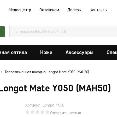
Медиацентр
Оптовикам
Дилеры
Контакты
г
вная оптика
Ножи
Аксессуары
Спе
Тепловизионная насадка Longot Mate Y050 (MAH50)
Longot Mate Y050 (MAH50)
Артикул: Longot Y050
Оставить отзыв