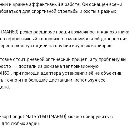
бный и крайне эффективный в работе. Он оснащён всеми
боваться для спортивной стрельбы и охоты в разных
0 (MAH50) резко расширяет ваши возможности как охотника
льно эффективный тепловизор с максимальной дальностью
верено эксплуатацией на оружии крупных калибров.
нтовке стоит дневной оптический прицел, эту проблему вы
просто — достали из рюкзака тепловизионную
H50), при помощи адаптера установили её на объектив
ть точно и на большие дистанции, используя все
цела.
изор Longot Mate Y050 (MAH50) можно обнаружить с
о для любых задач.