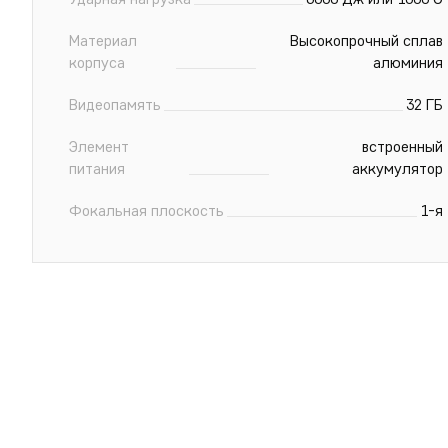
Материал
Высокопрочный сплав
корпуса
алюминия
Видеопамять
32 ГБ
Элемент
встроенный
питания
аккумулятор
Фокальная плоскость
1-я