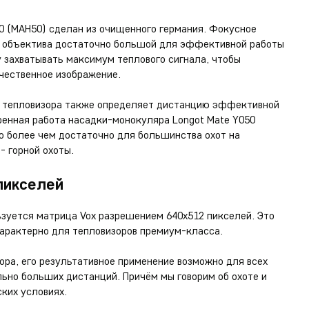
0 (MAH50) сделан из очищенного германия. Фокусное
р объектива достаточно большой для эффективной работы
у захватывать максимум теплового сигнала, чтобы
чественное изображение.
а тепловизора также определяет дистанцию эффективной
ренная работа насадки-монокуляра Longot Mate Y050
го более чем достаточно для большинства охот на
- горной охоты.
пикселей
ьзуется матрица Vox разрешением 640х512 пикселей. Это
арактерно для тепловизоров премиум-класса.
ора, его результативное применение возможно для всех
льно больших дистанций. Причём мы говорим об охоте и
ких условиях.