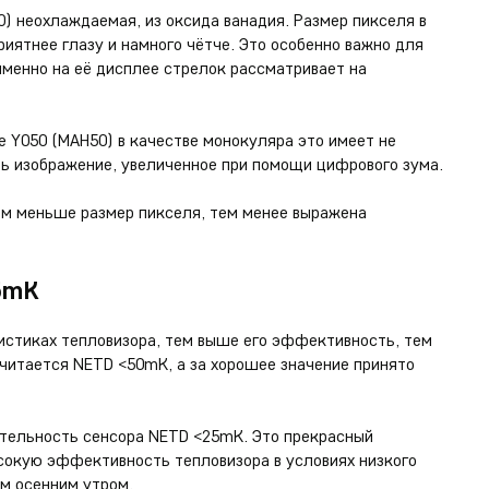
0) неохлаждаемая, из оксида ванадия. Размер пикселя в
иятнее глазу и намного чётче. Это особенно важно для
именно на её дисплее стрелок рассматривает на
e Y050 (MAH50) в качестве монокуляра это имеет не
ть изображение, увеличенное при помощи цифрового зума.
ем меньше размер пикселя, тем менее выражена
5mK
стиках тепловизора, тем выше его эффективность, тем
читается NETD <50mK, а за хорошее значение принято
ительность сенсора NETD <25mK. Это прекрасный
ысокую эффективность тепловизора в условиях низкого
м осенним утром.