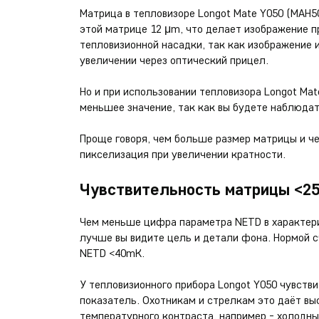
Матрица в тепловизоре Longot Mate Y050 (MAH5
этой матрице 12 μm, что делает изображение пр
тепловизионной насадки, так как изображение 
увеличении через оптический прицел.
Но и при использовании тепловизора Longot Mat
меньшее значение, так как вы будете наблюда
Проще говоря, чем больше размер матрицы и ч
пикселизация при увеличении кратности.
Чувствительность матрицы <2
Чем меньше цифра параметра NETD в характери
лучше вы видите цель и детали фона. Нормой с
NETD <40mK.
У тепловизионного прибора Longot Y050 чувств
показатель. Охотникам и стрелкам это даёт в
температурного контраста, например - холодны