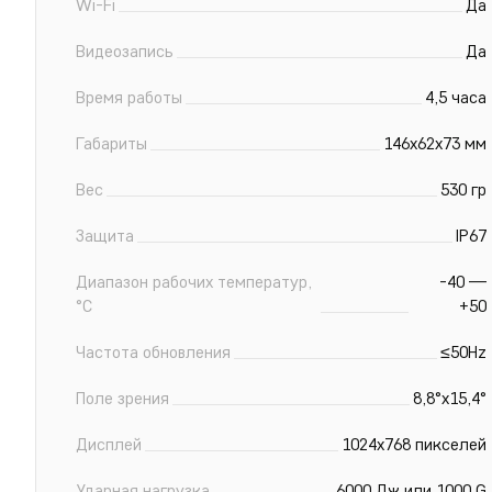
Wi-Fi
Да
Видеозапись
Да
Время работы
4,5 часа
Габариты
146x62x73 мм
Вес
530 гр
Защита
IP67
Диапазон рабочих температур,
-40 —
°С
+50
Частота обновления
≤50Hz
Поле зрения
8,8°х15,4°
Дисплей
1024х768 пикселей
Ударная нагрузка
6000 Дж или 1000 G