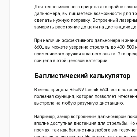
Для тепловизионного прицела это крайне важна
дальномера, вы лишаетесь возможности для то
сделать нужную поправку. Встроенный лазерный
замерить расстояние до цели на дистанциях до 
При наличии эффективного дальномера и знании
660L вы можете уверенно стрелять до 400-500 м
применяемого оружия и вашего опыта. Это прек
прицела в этой ценовой категории.
Баллистический калькулятор
В меню прицела RikaNV Lesnik 660L есть встро
полезная функция, которая позволяет мгновен
выстрела на любую разумную дистанцию.
Например, замер встроенным дальномером показ
вполне доступная дистанция для стрельбы. Но 
промах, так как баллистика любого винтовочно
поправок по вертикали. Но если у вас тепловиз