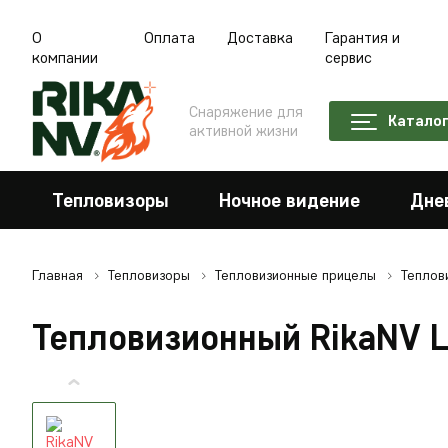
О
Оплата
Доставка
Гарантия и
компании
сервис
Снаряжение для
Катало
активной жизни
Тепловизоры
Ночное видение
Дне
Главная
Тепловизоры
Тепловизионные прицелы
Теплов
Тепловизионный RikaNV L