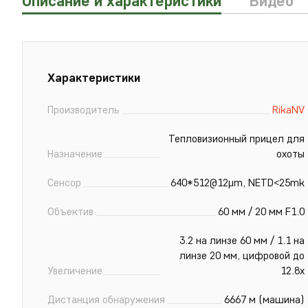
Описание и характеристики
Видео
Xарактеристики
Производитель
RikaNV
Тепловизионный прицел для
Назначение
охоты
Сенсор
640*512@12µm, NETD<25mk
Объектив
60 мм / 20 мм F1.0
3.2 на линзе 60 мм / 1.1 на
линзе 20 мм, цифровой до
Увеличение
12.8х
Дистанция обнаружения
6667 м (машина)