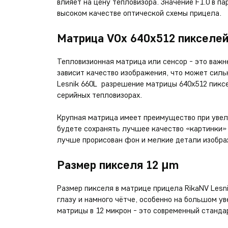
влияет на цену тепловизора. Значение F1.0 в п
высоком качестве оптической схемы прицела.
Матрица VOx 640х512 пикселе
Тепловизионная матрица или сенсор - это важн
зависит качество изображения, что может силь
Lesnik 660L разрешение матрицы 640х512 пиксе
серийных тепловизорах.
Крупная матрица имеет преимущество при увели
будете сохранять лучшее качество «картинки»
лучше прорисован фон и мелкие детали изобра
Размер пикселя 12 μm
Размер пикселя в матрице прицела RikaNV Lesn
глазу и намного чётче, особенно на большом у
матрицы в 12 микрон - это современный станда