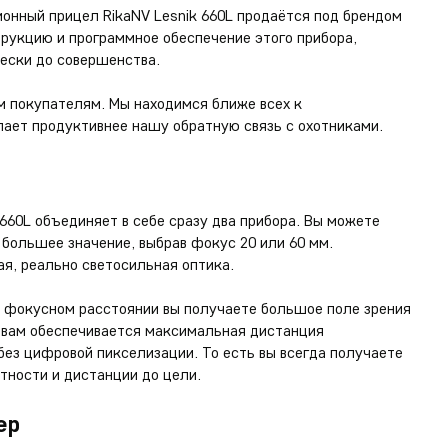
ионный прицел RikaNV Lesnik 660L продаётся под брендом
рукцию и программное обеспечение этого прибора,
ески до совершенства.
м покупателям. Мы находимся ближе всех к
лает продуктивнее нашу обратную связь с охотниками.
660L объединяет в себе сразу два прибора. Вы можете
большее значение, выбрав фокус 20 или 60 мм.
ая, реально светосильная оптика.
 фокусном расстоянии вы получаете большое поле зрения
е вам обеспечивается максимальная дистанция
ез цифровой пикселизации. То есть вы всегда получаете
тности и дистанции до цели.
ер