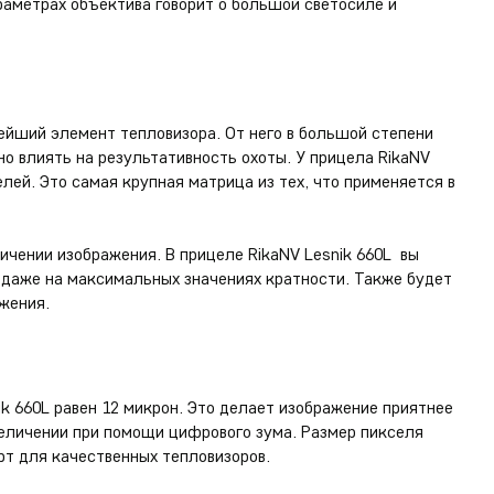
араметрах объектива говорит о большой светосиле и
й
ейший элемент тепловизора. От него в большой степени
но влиять на результативность охоты. У прицела RikaNV
лей. Это самая крупная матрица из тех, что применяется в
чении изображения. В прицеле RikaNV Lesnik 660L вы
 даже на максимальных значениях кратности. Также будет
жения.
ik 660L равен 12 микрон. Это делает изображение приятнее
величении при помощи цифрового зума. Размер пикселя
рт для качественных тепловизоров.