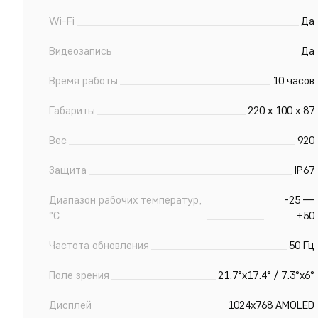
Wi-Fi
Да
Видеозапись
Да
Время работы
10 часов
Габариты
220 х 100 х 87
Вес
920
Защита
IP67
Диапазон рабочих температур,
-25 —
°С
+50
Частота обновления
50 Гц
Поле зрения
21.7°x17.4° / 7.3°x6°
Дисплей
1024x768 AMOLED