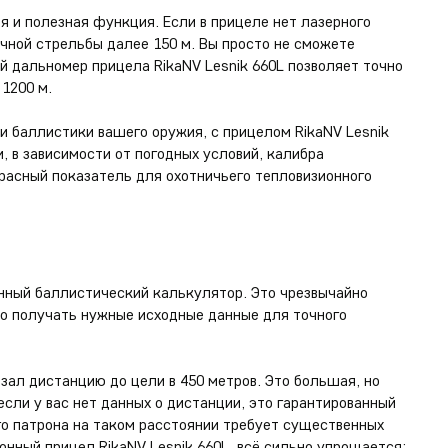
я и полезная функция. Если в прицеле нет лазерного
чной стрельбы далее 150 м. Вы просто не сможете
 дальномер прицела RikaNV Lesnik 660L позволяет точно
1200 м.
 баллистики вашего оружия, с прицелом RikaNV Lesnik
, в зависимости от погодных условий, калибра
расный показатель для охотничьего тепловизионного
енный баллистический калькулятор. Это чрезвычайно
но получать нужные исходные данные для точного
ал дистанцию до цели в 450 метров. Это большая, но
если у вас нет данных о дистанции, это гарантированный
го патрона на таком расстоянии требует существенных
ионный прицел RikaNV Lesnik 660L, всё сильно упрощается: