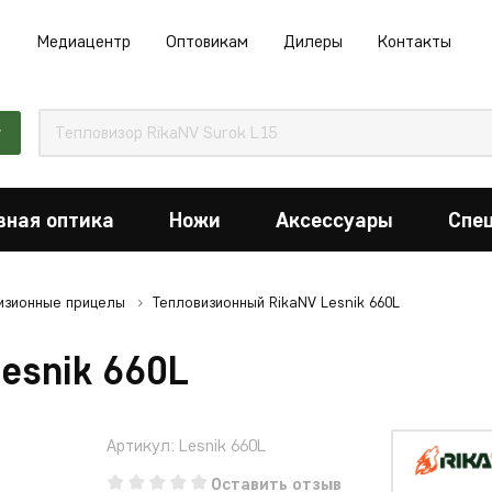
Медиацентр
Оптовикам
Дилеры
Контакты
г
вная оптика
Ножи
Аксессуары
Спе
изионные прицелы
Тепловизионный RikaNV Lesnik 660L
esnik 660L
Артикул: Lesnik 660L
Оставить отзыв