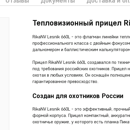
Отзывы
Документы
Доставка и о
Тепловизионный прицел Ri
RikaNV Lesnik 660L - это флагман линейки тепл
профессионального класса с двойным фокусом 
дальномером и баллистическим калькулятором
Прицел RikaNV Lesnik 660L создавался по техни
под требования российских охотников. Прицел
охотах в любых условиях. Он оснащён полноце
гарантированное превосходство.
Создан для охотников России
RikaNV Lesnik 660L - это эффективный, прочны
формой корпуса. Прицел компактный, аккуратны
охотничье оружие, у которого есть планка Пика