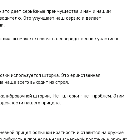
о это даёт серьёзные преимущества и нам и нашим
зводителю. Это улучшает наш сервис и делает
и.
вия: вы можете принять непосредственное участие в
ровки используется шторка. Это единственная
а чаще всего выходит из строя.
 калибровочной шторки. Нет шторки - нет проблем. Этим
адёжности нашего прицела.
невной прицел большой кратности и ставится на оружие
ю гибкость в процессе индивидуальной подгонки к оружию