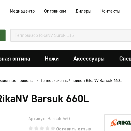
Медиацентр
Оптовикам
Дилеры
Контакты
г
вная оптика
Ножи
Аксессуары
Спе
изионные прицелы
Тепловизионный прицел RikaNV Barsuk 660L
ikaNV Barsuk 660L
Артикул: Barsuk 660L
Оставить отзыв