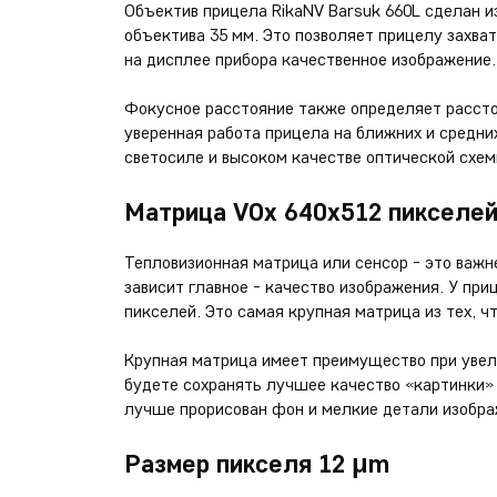
Объектив прицела RikaNV Barsuk 660L сделан и
объектива 35 мм. Это позволяет прицелу захва
на дисплее прибора качественное изображение.
Фокусное расстояние также определяет рассто
уверенная работа прицела на ближних и средних
светосиле и высоком качестве оптической схем
Матрица VOx 640х512 пикселе
Тепловизионная матрица или сенсор - это важн
зависит главное - качество изображения. У пр
пикселей. Это самая крупная матрица из тех, ч
Крупная матрица имеет преимущество при увели
будете сохранять лучшее качество «картинки»
лучше прорисован фон и мелкие детали изобра
Размер пикселя 12 μm