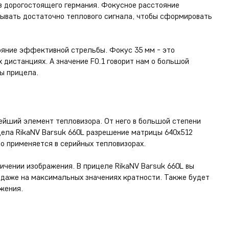
з дорогостоящего германия. Фокусное расстояние
тывать достаточно теплового сигнала, чтобы сформировать
яние эффективной стрельбы. Фокус 35 мм - это
 дистанциях. А значение F0.1 говорит нам о большой
ы прицела.
й
ейший элемент тепловизора. От него в большой степени
ицела RikaNV Barsuk 660L разрешение матрицы 640х512
то применяется в серийных тепловизорах.
чении изображения. В прицеле RikaNV Barsuk 660L вы
 даже на максимальных значениях кратности. Также будет
жения.