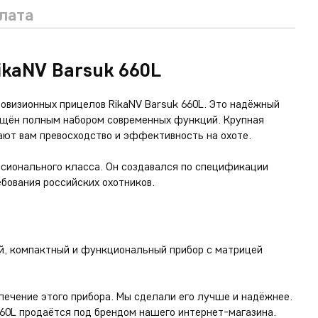
плата
ikaNV Barsuk 660L
ловизионных прицелов RikaNV Barsuk 660L. Это надёжный
ащён полным набором современных функций. Крупная
ают вам превосходство и эффективность на охоте.
ссионального класса. Он создавался по спецификации
ебования российских охотников.
ый, компактный и функциональный прибор с матрицей
ечение этого прибора. Мы сделали его лучше и надёжнее.
660L продаётся под брендом нашего интернет-магазина.