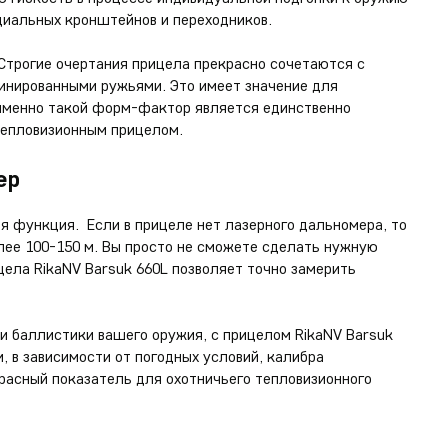
ециальных кронштейнов и переходников.
 Строгие очертания прицела прекрасно сочетаются с
инированными ружьями. Это имеет значение для
 именно такой форм-фактор является единственно
тепловизионным прицелом.
ер
я функция. Если в прицеле нет лазерного дальномера, то
лее 100-150 м. Вы просто не сможете сделать нужную
ела RikaNV Barsuk 660L позволяет точно замерить
и баллистики вашего оружия, с прицелом RikaNV Barsuk
, в зависимости от погодных условий, калибра
расный показатель для охотничьего тепловизионного