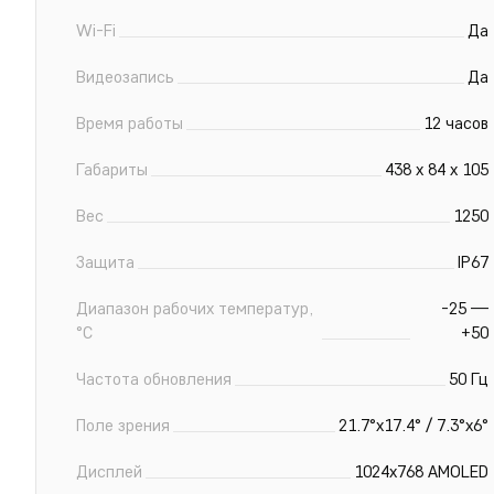
Wi-Fi
Да
Видеозапись
Да
Время работы
12 часов
Габариты
438 х 84 х 105
Вес
1250
Защита
IP67
Диапазон рабочих температур,
-25 —
°С
+50
Частота обновления
50 Гц
Поле зрения
21.7°x17.4° / 7.3°x6°
Дисплей
1024x768 AMOLED