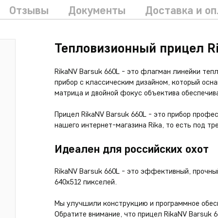
Отзывы
Документы
Доставка и о
Тепловизионный прицел R
RikaNV Barsuk 660L - это флагман линейки теп
прибор с классическим дизайном, который осн
матрица и двойной фокус объектива обеспечив
Прицел RikaNV Barsuk 660L - это прибор профе
нашего интернет-магазина Rika, то есть под тр
Идеален для российских охот
RikaNV Barsuk 660L - это эффективный, прочн
640х512 пикселей.
Мы улучшили конструкцию и программное обесп
Обратите внимание, что прицел RikaNV Barsuk 