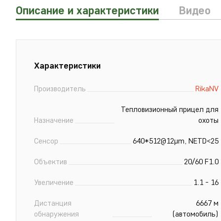
Описание и характеристики
Видео
Xарактеристики
Производитель
RikaNV
Тепловизионный прицел для
Назначение
охоты
Сенсор
640*512@12µm, NETD<25
Объектив
20/60 F1.0
Увеличение
1.1 - 16
Дистанция
6667 м
обнаружения
(автомобиль)