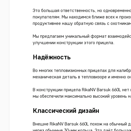
Это большая ответственность, но одновременн
покупателям. Мы находимся ближе всех к прои
продуктивнее нашу обратную связь с охотникам
Мы предлагаем уникальный формат взаимодейст
улучшении конструкции этого прицела.
Надёжность
Во многих тепловизионных прицелах для калиб
механическая деталь в тепловизоре и именно он
В конструкции прицела RikaNV Barsuk 660L нет
мы обеспечили максимально высокий уровень н
Классический дизайн
Внешне RikaNV Barsuk 660L похож на обычный д
через обычные 30-мм кольца. Это даёт большу