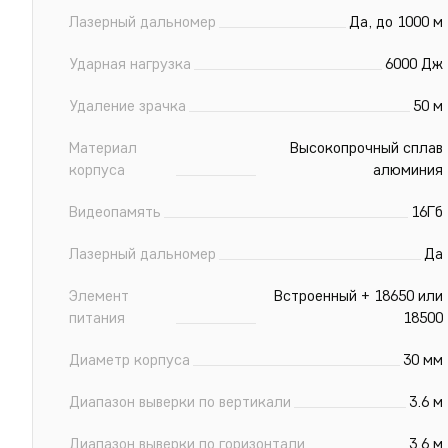
Лазерный дальномер
Да, до 1000 м
Ударная нагрузка
6000 Дж
Удаление зрачка
50 м
Материал
Высокопрочный сплав
корпуса
алюминия
Видеопамять
16Гб
Лазерный дальномер
Да
Элемент
Встроенный + 18650 или
питания
18500
Диаметр корпуса
30 мм
Диапазон выверки по вертикали
3.6 м
Диапазон выверки по горизонтали
3.6 м