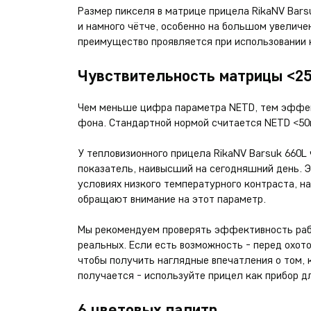
Размер пикселя в матрице прицела RikaNV Barsu
и намного чётче, особенно на большом увеличе
преимущество проявляется при использовании к
Чувствительность матрицы <2
Чем меньше цифра параметра NETD, тем эффект
фона. Стандартной нормой считается NETD <5
У тепловизионного прицела RikaNV Barsuk 660L
показатель, наивысший на сегодняшний день. 
условиях низкого температурного контраста, 
обращают внимание на этот параметр.
Мы рекомендуем проверять эффективность рабо
реальных. Если есть возможность - перед охот
чтобы получить наглядные впечатления о том, 
получается - используйте прицел как прибор д
6 цветовых палитр