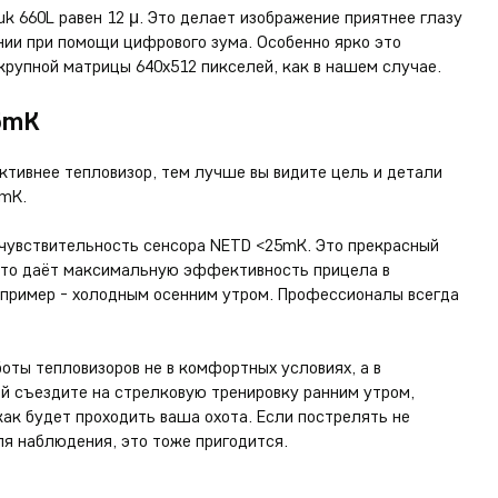
k 660L равен 12 μ. Это делает изображение приятнее глазу
нии при помощи цифрового зума. Особенно ярко это
рупной матрицы 640х512 пикселей, как в нашем случае.
5mK
ивнее тепловизор, тем лучше вы видите цель и детали
0mK.
 чувствительность сенсора NETD <25mK. Это прекрасный
Это даёт максимальную эффективность прицела в
например - холодным осенним утром. Профессионалы всегда
ты тепловизоров не в комфортных условиях, а в
ой съездите на стрелковую тренировку ранним утром,
как будет проходить ваша охота. Если пострелять не
ля наблюдения, это тоже пригодится.