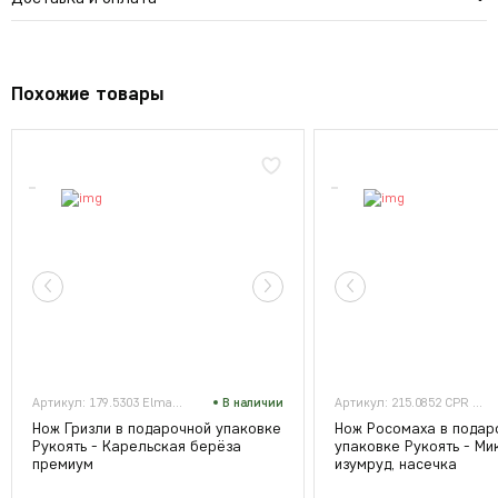
Похожие товары
Артикул: 179.5303 Elmax Р3 (п)
В наличии
Артикул: 215.0852 CPR конв (п)
Нож Гризли в подарочной упаковке
Нож Росомаха в подар
Рукоять - Карельская берёза
упаковке Рукоять - Ми
премиум
изумруд, насечка