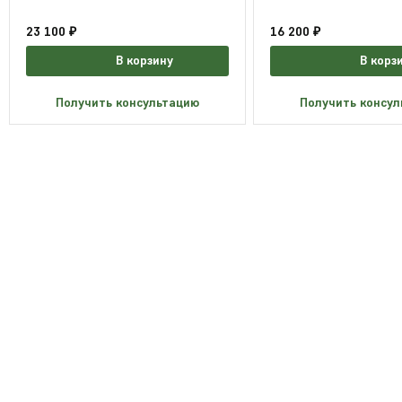
23 100 ₽
16 200 ₽
В корзину
В корз
Получить консультацию
Получить консу