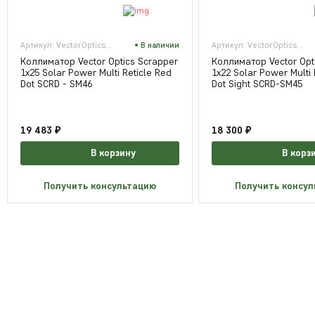
Артикул: VectorOpticsSCRD-SM46
В наличии
Артикул: VectorOpticsSCRD-SM45
Коллиматор Vector Optics Scrapper
Коллиматор Vector Opt
1x25 Solar Power Multi Reticle Red
1x22 Solar Power Multi 
Dot SCRD - SM46
Dot Sight SCRD-SM45
19 483 ₽
18 300 ₽
В корзину
В корз
Получить консультацию
Получить консу