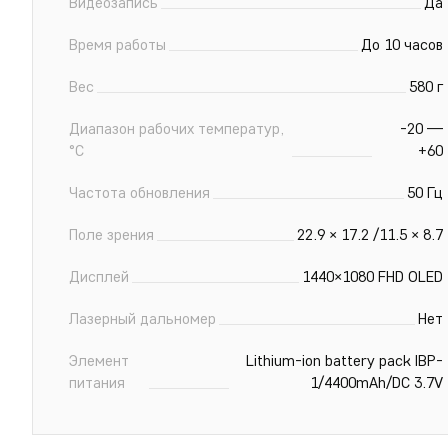
Видеозапись
Да
Время работы
До 10 часов
Вес
580 г
Диапазон рабочих температур,
-20 —
°С
+60
Частота обновления
50 Гц
Поле зрения
22.9 × 17.2 /11.5 × 8.7
Дисплей
1440×1080 FHD OLED
Лазерный дальномер
Нет
Элемент
Lithium-ion battery pack IBP-
питания
1/4400mAh/DC 3.7V