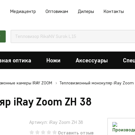
Медиацентр
Оптовикам
Дилеры
Контакты
г
вная оптика
Ножи
Аксессуары
Спе
зионные камеры IRAY ZOOM
Тепловизионный монокуляр iRay Zoom 
р iRay Zoom ZH 38
Артикул: iRay Zoom ZH 38
Оставить отзыв