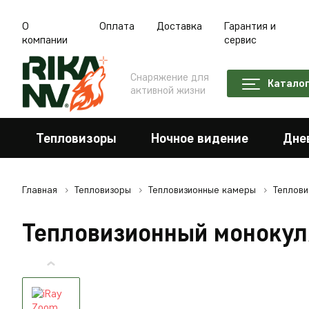
О
Оплата
Доставка
Гарантия и
компании
сервис
Снаряжение для
Катало
активной жизни
Тепловизоры
Ночное видение
Дне
Главная
Тепловизоры
Тепловизионные камеры
Теплови
Тепловизионный монокуля