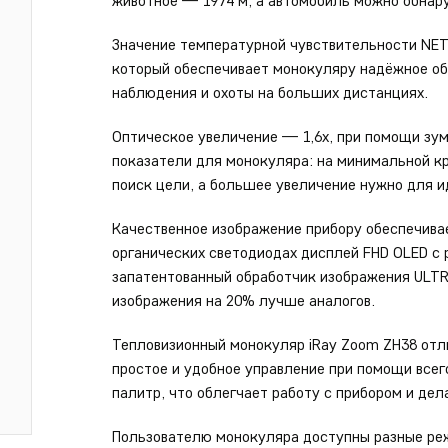
животное — 1974 м, а автомобиль можно обнару
Значение температурной чувствительности NET
который обеспечивает монокуляру надёжное об
наблюдения и охоты на больших дистанциях.
Оптическое увеличение — 1,6х, при помощи зум
показатели для монокуляра: на минимальной к
поиск цели, а большее увеличение нужно для 
Качественное изображение прибору обеспечива
органических светодиодах дисплей FHD OLED с
запатентованный обработчик изображения ULTR
изображения на 20% лучше аналогов.
Тепловизионный монокуляр iRay Zoom ZH38 отли
простое и удобное управление при помощи всего
палитр, что облегчает работу с прибором и де
Пользователю монокуляра доступны разные ре