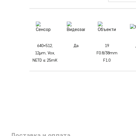
640×512,
Да
19
12μm, Vox,
F0.8/38mm
NETD ≤ 25mK
F1.0
Доставка и оплата