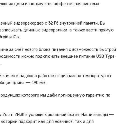
ружения цели используется эффективная система
оенный видеорекордер с 32 Гб внутренней памяти. Вы
записывать длинные видеоролики, а также вести прямую
oid и iOs.
име за счёт нового блока питания с возможность быстрой
обходимости можно подключить внешнее питание USB Type-
.
метичен и надёжно работает в диапазоне температур от
 общая длина — 190 мм.
 продукцию которого мы даём полноценную гарантию по
y Zoom ZH38 в условиях реальной охоты. Наши выводы —
который подходит как для новичков, так и для