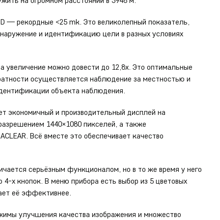
жить на огромном расстоянии в 3948 м.
D — рекордные <25 mk. Это великолепный показатель,
наружение и идентификацию цели в разных условиях
а увеличение можно довести до 12,8х. Это оптимальные
ратности осуществляется наблюдение за местностью и
идентификации объекта наблюдения.
ет экономичный и производительный дисплей на
 разрешением 1440×1080 пикселей, а также
ACLEAR. Всё вместе это обеспечивает качество
чается серьёзным функционалом, но в то же время у него
 4-х кнопок. В меню прибора есть выбор из 5 цветовых
лает её эффективнее.
жимы улучшения качества изображения и множество