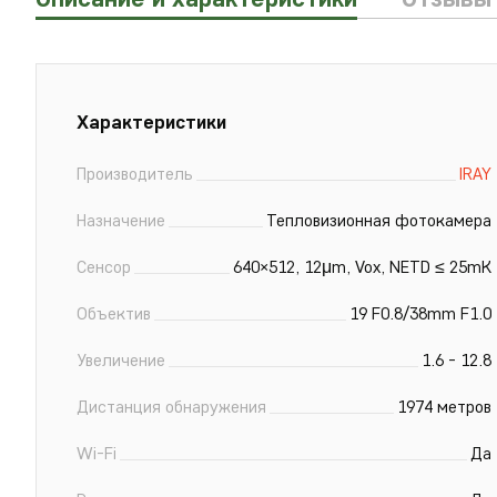
Xарактеристики
Производитель
IRAY
Назначение
Тепловизионная фотокамера
Сенсор
640×512, 12μm, Vox, NETD ≤ 25mK
Объектив
19 F0.8/38mm F1.0
Увеличение
1.6 - 12.8
Дистанция обнаружения
1974 метров
Wi-Fi
Да