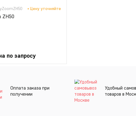
RayZoomZH50
Цену уточняйте
m ZH50
на по запросу
Оплата заказа при
Удобный само
получении
товаров в Мос