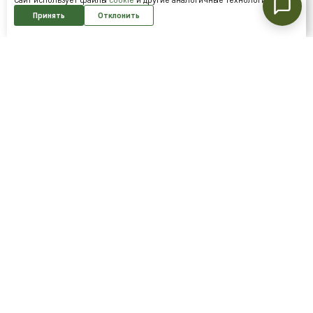
Принять
Отклонить
Подпишитесь на нашу рассылку и
получайте скидки первым!
Подписаться
Я согласен на обработку
персональных данных