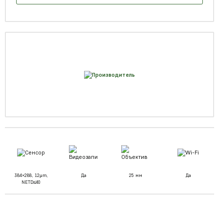
384×288, 12μm,
Да
25 мм
Да
NETD≤40