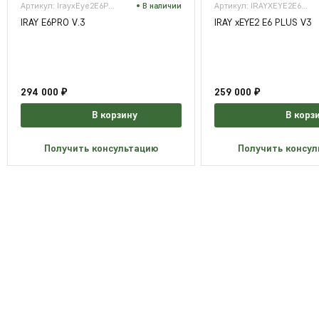
Артикул: IrayxEye2E6ProV3
В наличии
Артикул: IRAYXEYE2E6PLUSV3
IRAY E6PRO V.3
IRAY xEYE2 E6 PLUS V3
294 000 ₽
259 000 ₽
В корзину
В корз
Получить консультацию
Получить консу