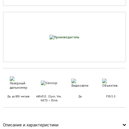
Да, до 800 метров
640x512, 12μm, Vox,
Да
F35/1.0
NETD < 35mk
Описание и характеристики