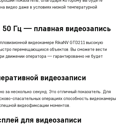
хороший показатель, благодаря которому вы будете
на видео даже в условиях низкой температурной
 50 Гц — плавная видеозапись
епловизионной видеокамере RikaNV GTD211 высокую
быстро перемещающихся объектов. Вы сможете вести
при движении оператора — гарантированно не будет
перативной видеозаписи
о за несколько секунд. Это отличный показатель. Для
сково-спасательных операциях способность видеокамеры
успешной видеофиксации моментов.
плей для видеозаписи