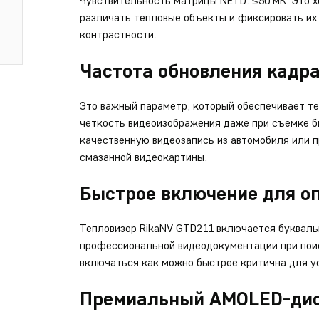
Чувствительность матрицы NETD: ≤50 мК. Это 
различать тепловые объекты и фиксировать их 
контрастности.
Частота обновления кадра
Это важный параметр, который обеспечивает т
четкость видеоизображения даже при съемке 
качественную видеозапись из автомобиля или 
смазанной видеокартины.
Быстрое включение для о
Тепловизор RikaNV GTD211 включается буквальн
профессиональной видеодокументации при пои
включаться как можно быстрее критична для 
Премиальный AMOLED-дис