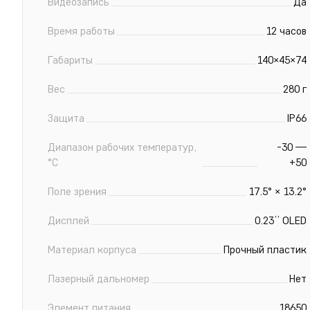
Видеозапись
Да
Время работы
12 часов
Габариты
140×45×74
Вес
280 г
Защита
IP66
Диапазон рабочих температур,
-30 —
°С
+50
Поле зрения
17.5° × 13.2°
Дисплей
0.23’’ OLED
Материал корпуса
Прочный пластик
Лазерный дальномер
Нет
Элемент питания
18650