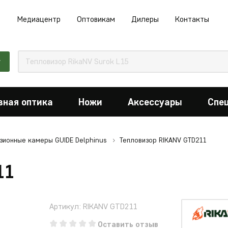
Медиацентр
Оптовикам
Дилеры
Контакты
г
вная оптика
Ножи
Аксессуары
Спе
зионные камеры GUIDE Delphinus
Тепловизор RIKANV GTD211
11
Артикул: RIKANV GTD211
Оставить отзыв