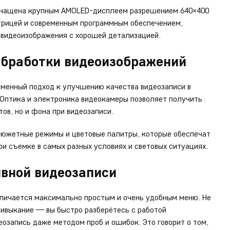
снащена крупным AMOLED-дисплеем разрешением 640×400
атрицей и современным программным обеспечением,
 видеоизображения с хорошей детализацией.
бработки видеоизображений
еменный подход к улучшению качества видеозаписи в
 Оптика и электроника видеокамеры позволяет получить
ов, но и фона при видеозаписи.
сюжетные режимы и цветовые палитры, которые обеспечат
и съемке в самых разных условиях и световых ситуациях.
ивной видеозаписи
личается максимально простым и очень удобным меню. Не
ривыкание — вы быстро разберётесь с работой
озапись даже методом проб и ошибок. Это говорит о том,