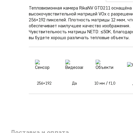
Тепловизионная камера RikaNV GTD211 оснащёна
высокочувствительной матрицей VOx с разрешен
256×192 пикселей. Плотность матрицы 12 мкм, чт
обеспечивает наилучшее качество изображения.
Чувствительность матрицы NETD: ≤50К, благодар
вы будете хорошо различать тепловые объекты.
256×192
Да
10 мм / f1,0
Доставка и оплата