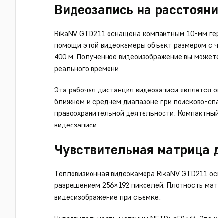
Видеозапись на расстояни
RikaNV GTD211 оснащена компактным 10-мм гер
помощи этой видеокамеры объект размером с ч
400 м. Полученное видеоизображение вы может
реального времени.
Эта рабочая дистанция видеозаписи является 
ближнем и среднем диапазоне при поисково-сп
правоохранительной деятельности. Компактный
видеозаписи.
Чувствительная матрица 
Тепловизионная видеокамера RikaNV GTD211 ос
разрешением 256×192 пикселей. Плотность мат
видеоизображение при съемке.