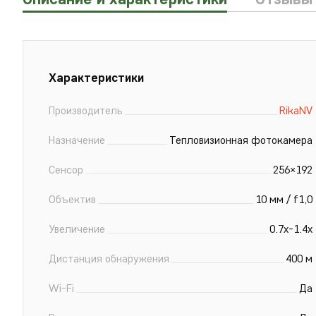
Xарактеристики
Производитель
RikaNV
Назначение
Тепловизионная фотокамера
Сенсор
256×192
Объектив
10 мм / f1,0
Увеличение
0.7x-1.4x
Дистанция обнаружения
400 м
Wi-Fi
Да