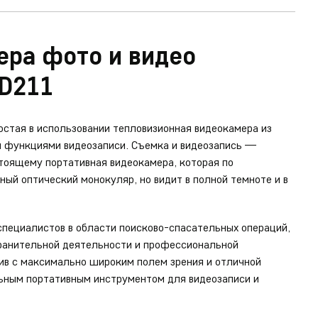
ера фото и видео
TD211
остая в использовании тепловизионная видеокамера из
 функциями видеозаписи. Съемка и видеозапись —
стоящему портативная видеокамера, которая по
ый оптический монокуляр, но видит в полной темноте и в
специалистов в области поисково-спасательных операций,
хранительной деятельности и профессиональной
ив с максимально широким полем зрения и отличной
ьным портативным инструментом для видеозаписи и