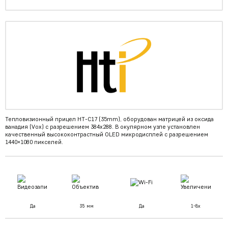
Тепловизионный прицел HT-C17 (35mm), оборудован матрицей из оксида
ванадия (Vox) с разрешением 384x288. В окулярном узле установлен
качественный высококонтрастный OLED микродисплей с разрешением
1440×1080 пикселей.
Да
35 мм
Да
1-8х