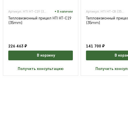
Артикул: HTI HT-C19 (35mm)
В наличии
Артикул: HTI HT-C8 (35mm)
Тепловизионный прицел HTI HT-C19
Тепловизионный прицел
(35mm)
(35mm)
226 463 ₽
141 700 ₽
В корзину
В корз
Получить консультацию
Получить консу