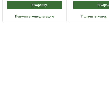
В корзину
В корз
Получить консультацию
Получить консу